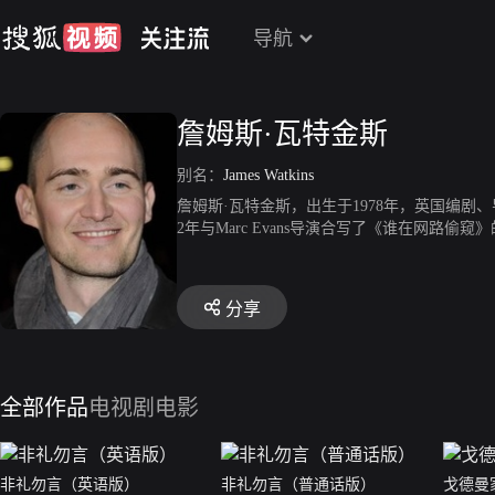
导航
詹姆斯·瓦特金斯
别名：
James Watkins
詹姆斯·瓦特金斯，出生于1978年，英国编剧
2年与Marc Evans导演合写了《谁在网
级虐杀片的层次。07年的作品则是为Ringan Le
分享
全部作品
电视剧
电影
非礼勿言（英语版）
非礼勿言（普通话版）
戈德曼