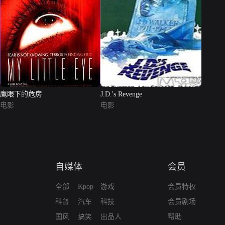
鹰眼下的危房
J.D.'s Revenge
电影
电影
自媒体
会员
全部
Kpop
游戏
会员特权
科普
汽车
科技
会员剧场
国风
搞笑
出品人
帮助