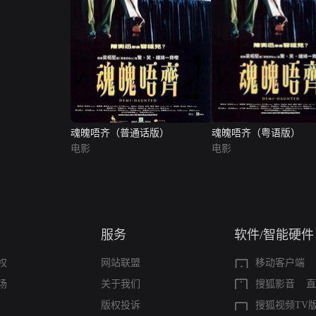
魂魄唔齐（普通话版）
魂魄唔齐（粤语版）
电影
电影
服务
软件/智能硬件
权
网站联盟
移动客户端
场
关于我们
搜狐影音
直
版权投诉
搜狐视频TV