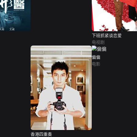
下班抓紧谈恋爱
电视剧
偏偏
电影
香港四重奏