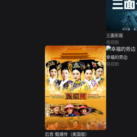
三面形医
电视剧
幸福的旁边
电视剧
后宫·甄嬛传（美国版）