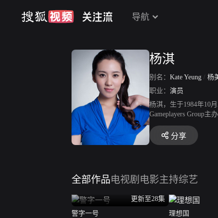
导航
杨淇
别名：
Kate Yeung
/
杨
职业：
演员
杨淇，生于1984年
Gameplayers G
分享
全部作品
电视剧
电影
主持综艺
更新至28集
警字一号
理想国