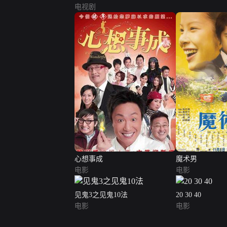
电视剧
心想事成
魔术男
电影
电影
见鬼3之见鬼10法
20 30 40
电影
电影