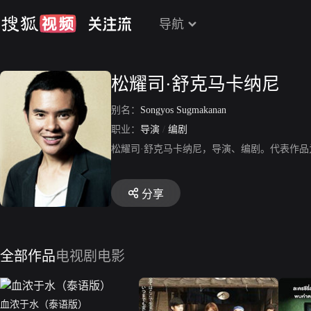
导航
松耀司·舒克马卡纳尼
别名：
Songyos Sugmakanan
职业：
导演
/
编剧
松耀司·舒克马卡纳尼，导演、编剧。代表作
分享
全部作品
电视剧
电影
血浓于水（泰语版）