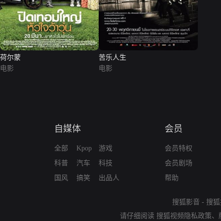
荷尔蒙
苦乐人生
电影
电影
自媒体
会员
全部
Kpop
游戏
会员特权
科普
汽车
科技
会员剧场
国风
搞笑
出品人
帮助
搜狐影音
-
搜狐
请仔细阅读
搜狐视频隐私政策
、