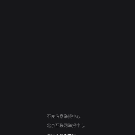
网络暴力有害信息举报
不良信息举报中心
12318 文化市场举报
北京互联网举报中心
算法推荐专项举报