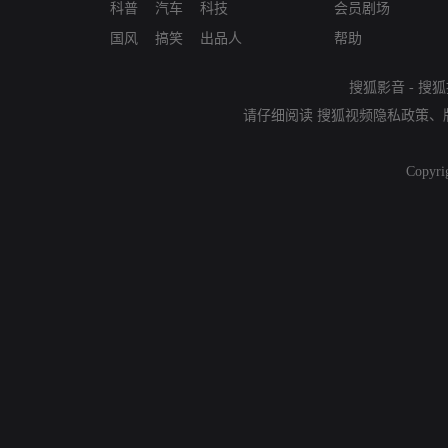
科普
汽车
科技
会员剧场
国风
搞笑
出品人
帮助
搜狐影音
-
搜狐
请仔细阅读
搜狐视频隐私政策
、
Copyri