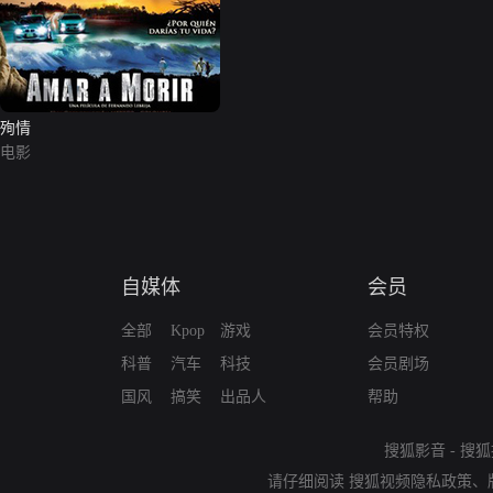
殉情
电影
自媒体
会员
全部
Kpop
游戏
会员特权
科普
汽车
科技
会员剧场
国风
搞笑
出品人
帮助
搜狐影音
-
搜狐
请仔细阅读
搜狐视频隐私政策
、