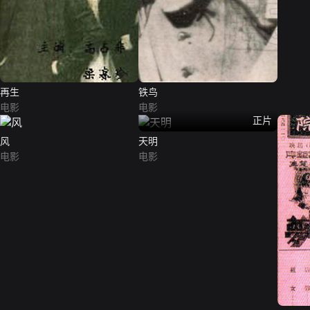
再生
铁鸟
电影
电影
正片
风
天明
电影
电影