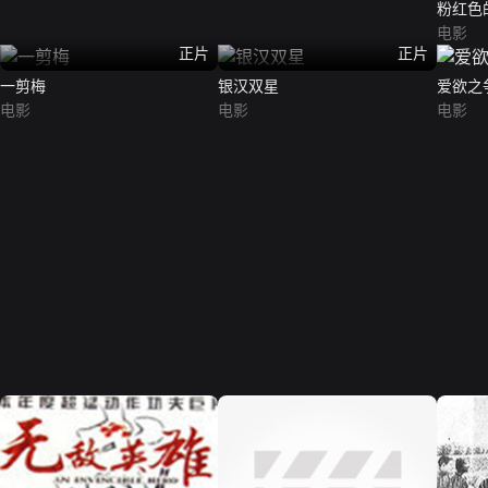
粉红色
电影
正片
正片
一剪梅
银汉双星
爱欲之
电影
电影
电影