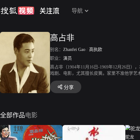
导航
高占非
别名：
Zhanfei Gao
/
高执欧
职业：
演员
高占非（1904年11月16日-1969年12
戏剧、电影，尤其擅长皮簧。家里不准他学艺
经亲友的引荐，进入明星公司当临时演员。从
分享
全部作品
电影
驼龙