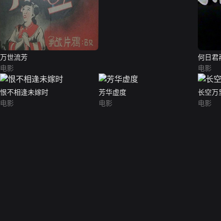
万世流芳
何日君
电影
电影
恨不相逢未嫁时
芳华虚度
长空万
电影
电影
电影