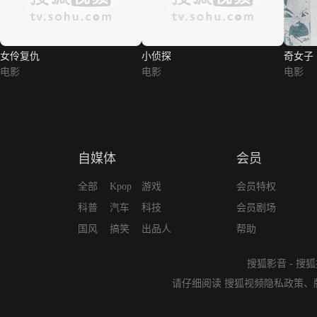
女伶复仇
小侦探
奇女子
电影
电影
电影
自媒体
会员
全部
Kpop
游戏
会员特权
科普
汽车
科技
会员剧场
国风
搞笑
出品人
帮助
搜狐影音
-
搜狐
请仔细阅读
搜狐视频隐私政策
、