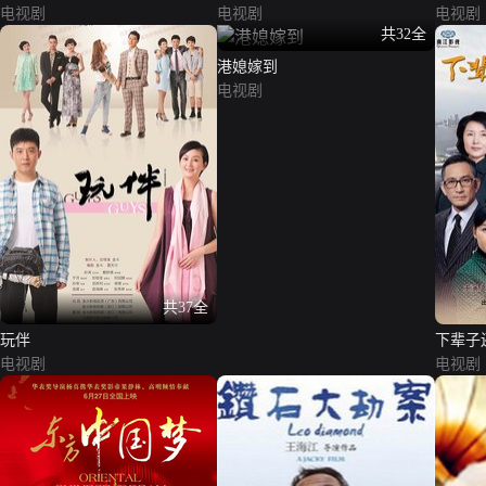
电视剧
电视剧
电视剧
共32全
港媳嫁到
电视剧
共37全
玩伴
下辈子
电视剧
电视剧