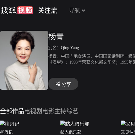
导航
杨青
别名：
Qing Yang
杨青，中国内地女演员，中国国家话剧院一级演员
《渴望》；1993年荣获文化部文华奖；1995
诺》；2008年参演电视剧《相思树》；2009
参演电视剧《小爸爸》，饰演周云清一角；2015
视剧《八零九零》。
分享
全部作品
电视剧
电影
主持综艺
柳舟记
黏人俱乐部
又见仲