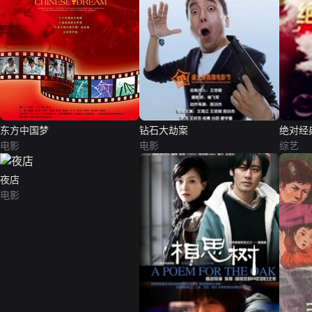
东方中国梦
钻石大劫案
绝对经
电影
电影
综艺
夜店
电影