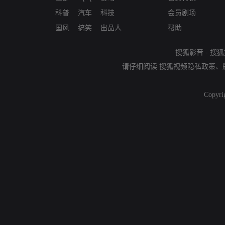
科普
汽车
科技
会员剧场
国风
搞笑
出品人
帮助
搜狐影音
-
搜狐
请仔细阅读
搜狐视频隐私政策
、
Copyri