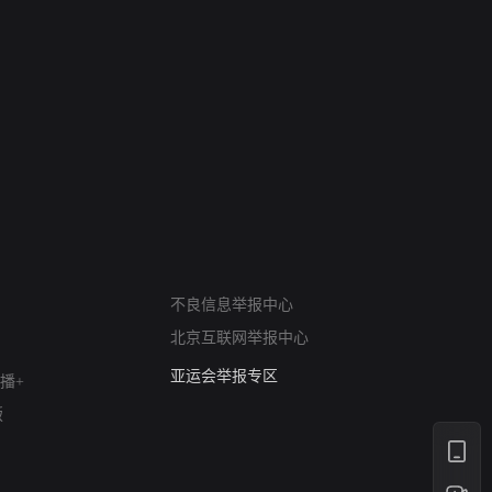
网络暴力有害信息举报
不良信息举报中心
12318 文化市场举报
北京互联网举报中心
算法推荐专项举报
亚运会举报专区
播+
涉历史虚无举报
版
网络谣言信息专项
涉政举报入口
涉未成年人举报