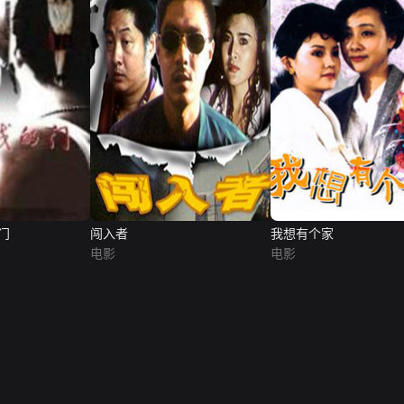
门
闯入者
我想有个家
电影
电影