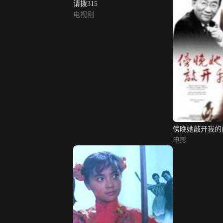
请拨315
电视剧
傍晚她敲开我的
电影