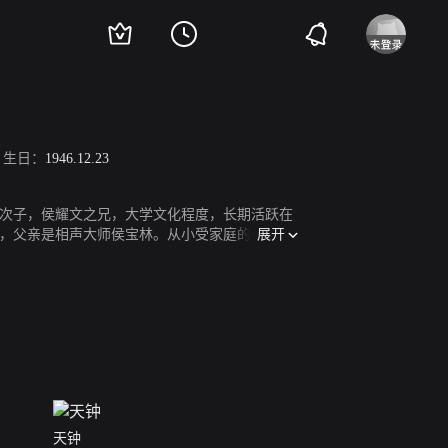
生日：
1946.12.23
宝林次子，侯耀文之兄，大学文化程度，长期活跃在
展开
，父亲是相声大师侯宝林。从小受家庭的影响，
去从事表演的行当。经过多年的奋斗，侯耀华没
时的记忆中，父亲是俭朴而严厉的，而且永远都那
仅因为他在相声舞台上的风光，而且在生活中也受
却并没有得到父亲的支持。“一来，父亲觉得艺术
家里能出个工程师或者科学家。”虽然在父亲面前
演。
天钟