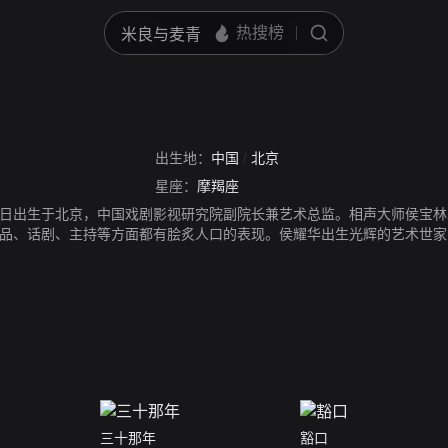
出生地：
中国
/
北京
星座：
摩羯座
2月23日出生于北京，中国戏剧影视研究院副院长兼艺术总监。相声大师侯
品、话剧、主持等方面都有脍炙人口的表现。侯耀华出生光辉的艺术世家
台，希望能做一名相声演员，但父亲并不希望他子承父业，甚至不希望他
终于拥有了一片属于自己的舞台。1946年，侯耀华出生在北京，在他儿
去看父亲的演出，是一件最高兴的事情，而且我儿时的偶像就是父亲，不
亲的相声，还是母亲的京剧，侯耀华从小就充满了神往，可他最初的向往
能干，希望我们能有一技之长。二来，父亲希望我们多学点儿文化知识，
兴趣，但侯耀华在家之外得到了一块表现自己的小小舞台，经常在学校表
三十那年
豁口