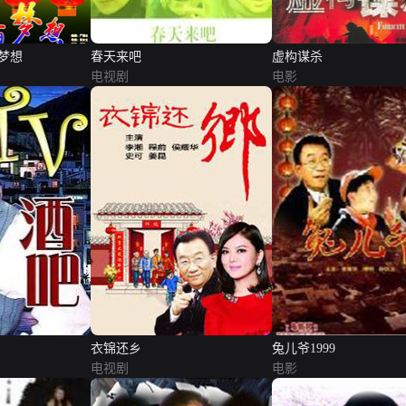
梦想
春天来吧
虚构谋杀
电视剧
电影
衣锦还乡
兔儿爷1999
电视剧
电影