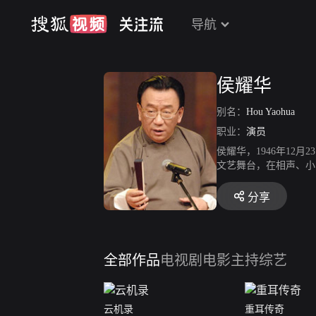
导航
侯耀华
别名：
Hou Yaohua
职业：
演员
侯耀华，1946年1
文艺舞台，在相声、小
侯耀华最向往的就是舞
有依靠父亲的名气，也
分享
么忙碌。“在节假日能
人爱戴。”无论是对父
搁在那儿不能说明我们
只能压抑自己对相声的
全部作品
电视剧
电影
主持综艺
云机录
重耳传奇