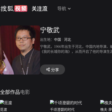
导航
宁敬武
出生地：
中国
/
河北
宁敬武，1966年出生于河北，中国内地导演
《我的长城你的海》，从而开启了他的导演生涯。
影《鼓手的荣誉》获得华表奖优秀影片奖。20
奖优秀影片奖。2008年，执导儿童电影《滚拉
土地》获得第10届巴黎中国电影节最佳导演奖
分享
全部作品
电影
觅渡
千顷澄碧的时代
樵夫·