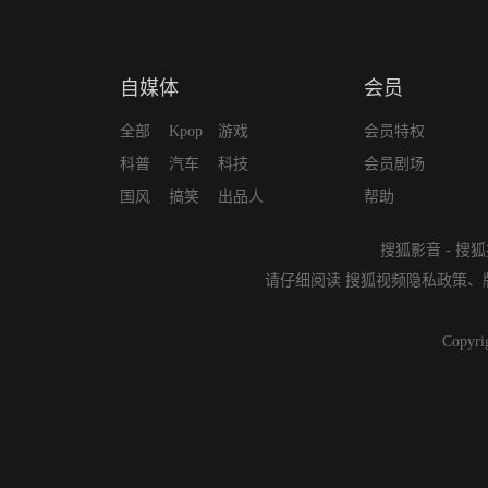
自媒体
会员
全部
Kpop
游戏
会员特权
科普
汽车
科技
会员剧场
国风
搞笑
出品人
帮助
搜狐影音
-
搜狐
请仔细阅读
搜狐视频隐私政策
、
Copyri