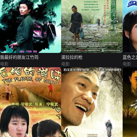
我最好的朋友江竹筠
滚拉拉的枪
蓝色之
电影
电影
电影