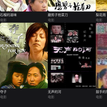
石榴的滋味
磨剪子抢菜刀
梨花雨
电影
电影
电影
夺子
无声的河
鼓手的
电影
电影
电影