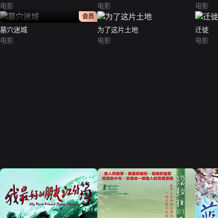
电影
电影
电影
正片
会员
墓穴迷城
为了这片土地
迁徙
电影
电影
电影