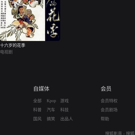
十六岁的花季
电视剧
自媒体
会员
全部
Kpop
游戏
会员特权
科普
汽车
科技
会员剧场
国风
搞笑
出品人
帮助
搜狐影音
-
搜狐