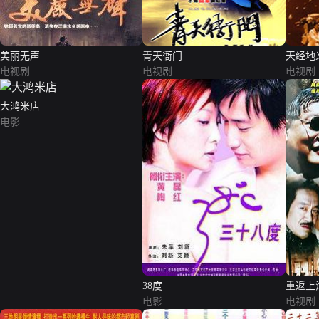
美丽无声
青天衙门
天经地
电视剧
电视剧
电视剧
大鸿米店
电影
38度
重返上
电影
电视剧