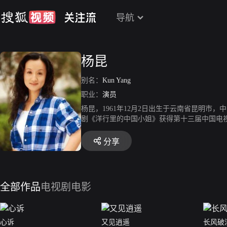
导航
杨昆
别名：
Kun Yang
职业：
演员
杨昆，1961年12月2日出生于云南省昆明市
剧《洋行里的中国小姐》获得第十三届中国电视
喜》，饰演杨亚男。2003年，荣获“德国电视节
军》，饰演华母。2012年参演电视剧《打狗棍
分享
剧《娘道》。2018年，参演电视剧《一千零
亲。11月，参演的电视剧《你敢求婚我敢嫁》
养》。2019年5月，参演的电视剧《我的真朋
全部作品
电视剧
电影
心诉
又见逍遥
长风破