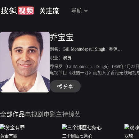
导航
乔宝宝
别名：
Gill Mohindepaul Singh
/
乔保罗
/
Bobo K
职业：
演员
乔保罗（GillMohindepaulSingh）
电视节目《残酷一叮》而加入了香港无线电视成
分享
全部作品
电视剧
电影
主持综艺
黄金有罪
三个绑匪七条心
双魂