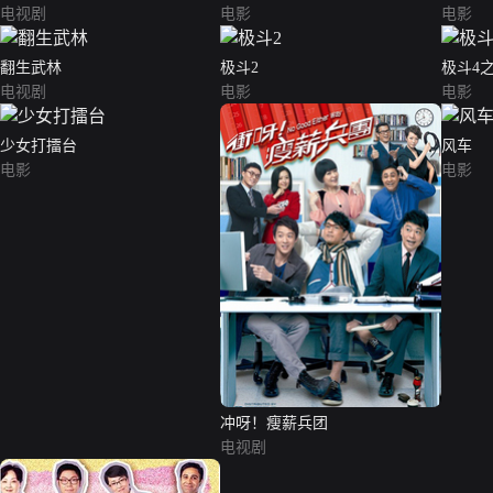
电视剧
电影
电影
翻生武林
极斗2
极斗4
电视剧
电影
电影
少女打擂台
风车
电影
电影
冲呀！瘦薪兵团
电视剧