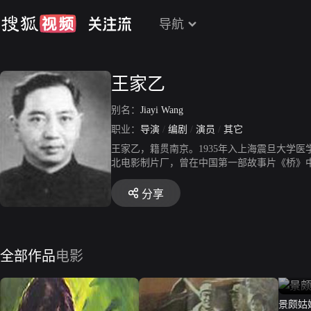
导航
王家乙
别名：
Jiayi Wang
职业：
导演
/
编剧
/
演员
/
其它
王家乙，籍贯南京。1935年入上海震旦大学医学
北电影制片厂，曾在中国第一部故事片《桥》中饰
摄影师王春泉、作曲家雷振邦一起深入少数民族
奖。
分享
全部作品
电影
景颇姑