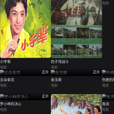
电影
小字辈
豹子湾战斗
电影
电影
正片
正片
五朵金花
金玉姬
伤疤的
电影
电影
电影
正片
罗小林的决心
鬼话
电影
电影