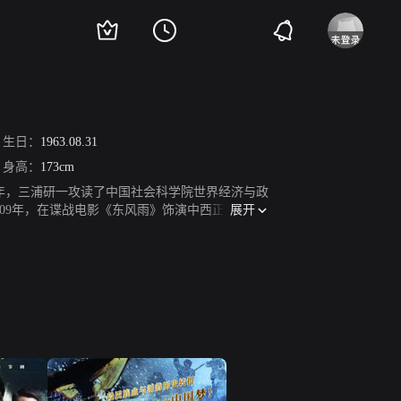
生日：
1963.08.31
身高：
173cm
03年，三浦研一攻读了中国社会科学院世界经济与政
展开
09年，在谍战电影《东风雨》饰演中西正弘；201
年，在喜剧《爱情公寓4》中饰演关谷健次郎；同
永野秀一；在抗日剧《二十四道拐》中，与甘婷婷