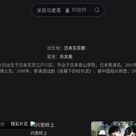
出生地：
日本东京都
星座：
处女座
8月31日出生于日本东京江户川区，毕业于日本青山学院，日本男演员。20
博士生。2008年，参演谍战剧《夜幕下的哈尔滨》，被中国观众熟悉；20
业》饰演日置益；2014年，在抗日剧《决战前》饰演渡边宪一郎；2014
牙》中饰演渡边；2015年，在抗日剧《伏击》中，与徐佳合作，并饰演
精彩片花
兴安岭上