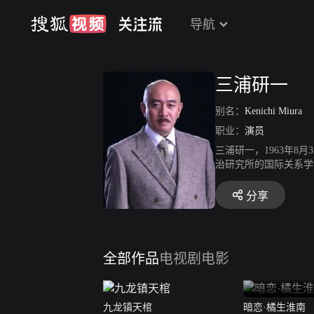
导航
三浦研一
别名：
Kenichi Miura
职业：
演员
三浦研一，1963年
治研究所的国际关系学
2年，在电影《建党伟
年，在抗日剧《虎口拔
分享
合作，饰演左木。
全部作品
电视剧
电影
九龙镇天棺
暗恋·橘生淮南