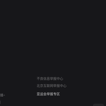
网络暴力有害信息举报
不良信息举报中心
12318 文化市场举报
北京互联网举报中心
算法推荐专项举报
亚运会举报专区
播+
涉历史虚无举报
版