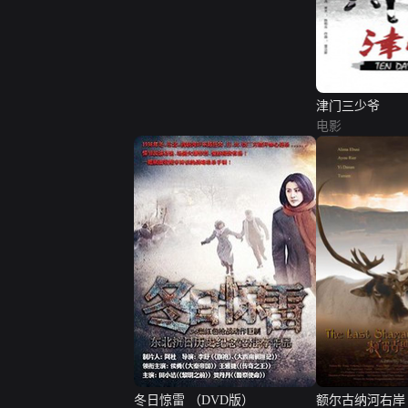
津门三少爷
电影
冬日惊雷 （DVD版）
额尔古纳河右岸