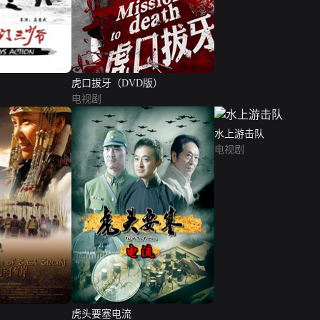
虎口拔牙（DVD版）
电视剧
水上游击队
电视剧
虎头要塞电流