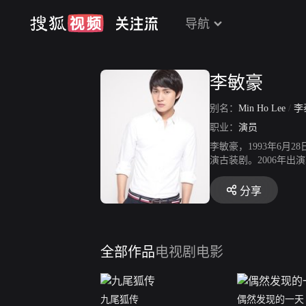
导航
李敏豪
别名：
Min Ho Lee
/
李
职业：
演员
李敏豪，1993年6月
演古装剧。2006年出
弟弟福庆一角。200
有贞；8月在KBS月
分享
在水木剧《拥抱太阳的月
13年7月出演KBS水
影《青春学堂》，该影片
公。2015年，出演M
全部作品
电视剧
电影
“李泰利”并以该姓名
九尾狐传
偶然发现的一天