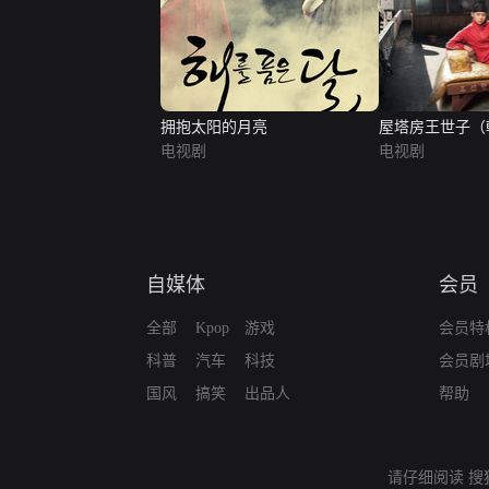
拥抱太阳的月亮
屋塔房王世子（
电视剧
电视剧
自媒体
会员
全部
Kpop
游戏
会员特
科普
汽车
科技
会员剧
国风
搞笑
出品人
帮助
请仔细阅读
搜