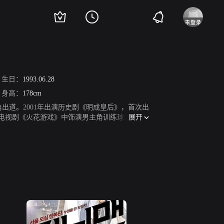
生日：
1993.06.28
身高：
178cm
一角出道。2001年出演历史剧《明成皇后》，首次出
展开
MBC电视剧《火花游戏》中饰演男主角训练球队中的
剧《九尾狐姐姐传》中饰演正奎少爷，剧中暗恋着金
屋塔房王世子》中世子的贴身大臣而被人熟知；1月
出演音乐剧《LaCageAuxFolles》。20
围绕总理家庭展开的爱情故事。2014年出演古装电
tlove》（瞬移恋人），饰演可瞬间转移的男主人
视剧《热血主妇名侦探》。2018年6月，取艺名为