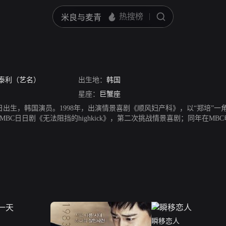
泰利（艺名）
出生地：
韩国
星座：
巨蟹座
28日出生，韩国演员。1998年，出演情景喜剧《顺风妇产科》，以“郑培”
演MBC日日剧《无法阻挡的highkick》，第二次挑战情景喜剧；同年在
7年出演全闰秀执导的电影《食客》，饰演少年胜灿。2010年在KBS电视
火剧《成均馆绯闻》中饰演一个贫穷的孩子。2012年因出演SBS水木剧《
亮》中饰演阳明君少年时期，该剧收视率最高超过40%；同年和2AM的李昶旻合作
木剧《剑与花》；12月在KBS月火剧《总理和我》中饰演一名记者，该剧是
为十八禁电影；同年作为主演与裴卢丽合演naver网络电视剧《telepor
BC电视剧《华政》。2016年，参演电影《时间脱离者》。2017年，出演电
继续演艺活动。
瞬移恋人