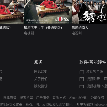
韩语版）
屋塔房王世子（普通话版）
暴风的恋人
电视剧
电视剧
服务
软件/智能硬件
权
网站联盟
移动客户端
场
关于我们
搜狐影音
直
版权投诉
搜狐视频TV
搜狐影音
-
搜狐招聘
-
广告服务
-
联系方式
-
About SOHU
-
公司介绍
狐视频隐私政策
、
版权声明
、
反盗版和反盗链权利声明
举报邮箱
jubaoso