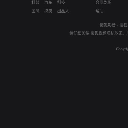
科普
汽车
科技
会员剧场
国风
搞笑
出品人
帮助
搜狐影音
-
搜狐
请仔细阅读
搜狐视频隐私政策
、
Copyri