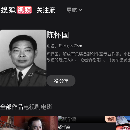
导航
陈怀国
别名：
Huaiguo Chen
陈怀国，解放军总装备部创作室专业作家，小
故道的赶驼人》、《无岸的海》、《黄军装黄
分享
全部作品
电视剧
电影
正片
会员
钱学森