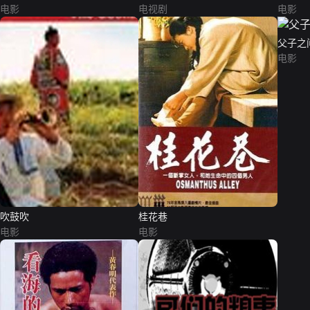
电影
电视剧
电影
父子之
电影
吹鼓吹
桂花巷
电影
电影