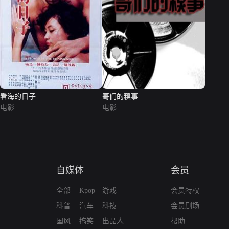
看海的日子
哥们的糗事
电影
电影
自媒体
会员
全部
Kpop
游戏
会员特权
科普
汽车
科技
会员剧场
国风
搞笑
出品人
帮助