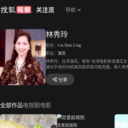
导航
林秀玲
别名：
Lin Hsiu Ling
职业：
演员
林秀玲，台湾演员。曾有“台湾电影新浪潮玉女
演对手戏的内地演员姚卓君闪电完婚，两人育有
导的电影《艋舺》，在片中饰演赵又廷的母亲
分享
全部作品
电视剧
电影
恋爱前规则