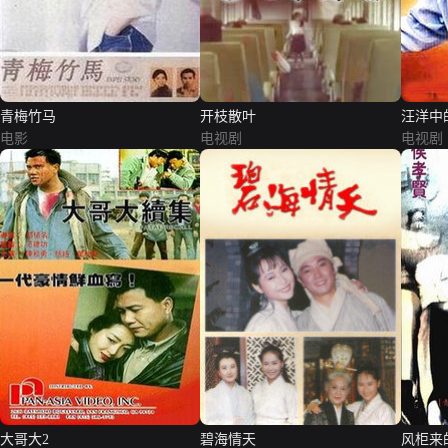
青梅竹马
开枝散叶
汪洋中
电影
电视剧
电视剧
大哥大2
碧海情天
风柜来