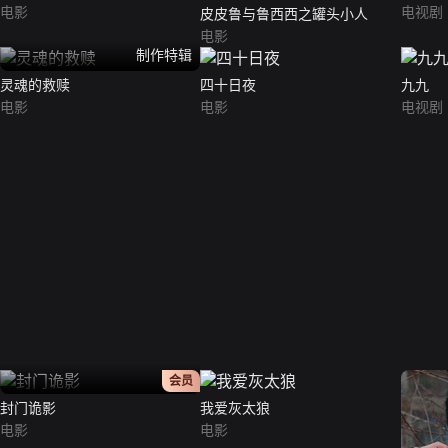
电影
电视剧
皮皮鲁与鲁西西之罐头小人
电影
制作特辑
灵魂的救赎
四十日夜
九九
电影
电影
电视剧
正片
会员
封门诡影
我爱灰太狼
电影
电影