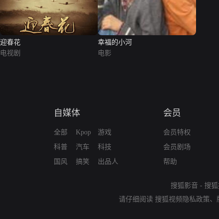
迎春花
幸福的小河
电视剧
电影
自媒体
会员
全部
Kpop
游戏
会员特权
科普
汽车
科技
会员剧场
国风
搞笑
出品人
帮助
搜狐影音
-
搜狐
请仔细阅读
搜狐视频隐私政策
、