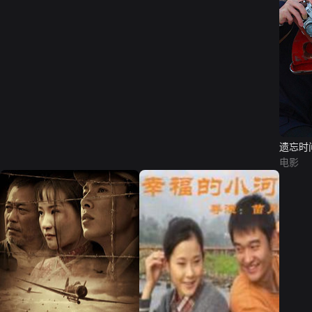
遗忘时
电影