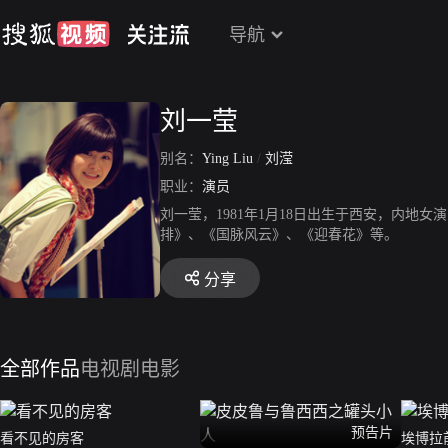
导航
刘一莹
别名：
Ying Liu
/
刘滢
职业：
演员
刘一莹，1981年1月18日出生于西安，内地
排》、《国脉风云》、《迎春花》等。
分享
全部作品
电视剧
电影
预告片
看不见的房客
埃博拉