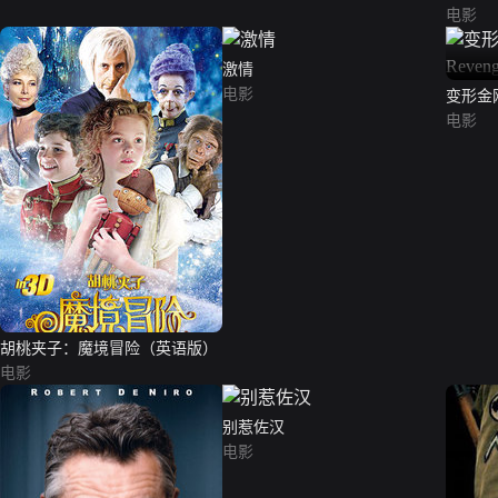
电影
激情
电影
变形金刚2
Revenge
电影
胡桃夹子：魔境冒险（英语版）
电影
别惹佐汉
电影