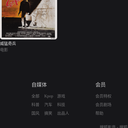
威猛奇兵
电影
自媒体
会员
全部
Kpop
游戏
会员特权
科普
汽车
科技
会员剧场
国风
搞笑
出品人
帮助
搜狐影音
-
搜狐