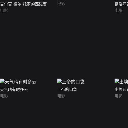
电影
吉尔莫·德尔·托罗的匹诺曹
葛洛莉亚·
电影
电影
天气晴有时多云
上帝的口袋
出埃及
电影
电影
电影