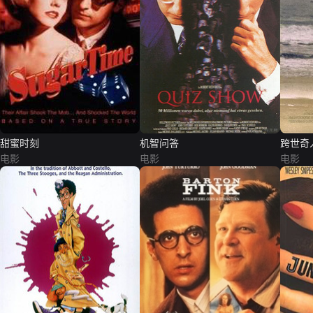
甜蜜时刻
机智问答
跨世奇
电影
电影
电影