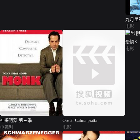
九月里
电影
恐惧X
电影
神探阿蒙 第三季
Ore 2: Calma piatta
电视剧
电影