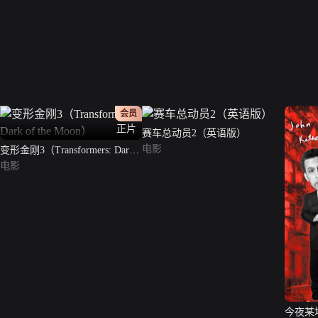
会员
正片
赛车总动员2（英语版）
电影
变形金刚3（Transformers: Dark
of the Moon）
电影
今夜某