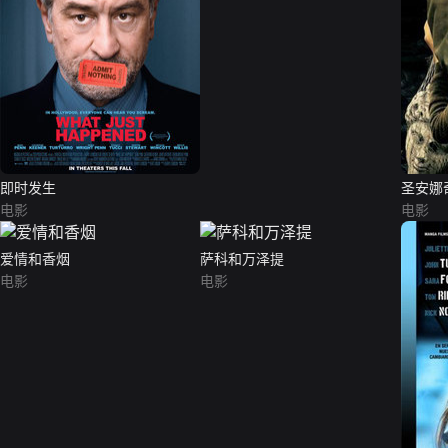
即时发生
圣安娜
电影
电影
爱情和香烟
萨科和万泽提
电影
电影