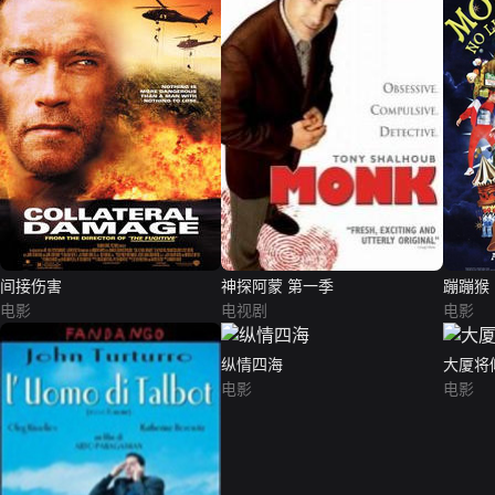
间接伤害
神探阿蒙 第一季
蹦蹦猴
电影
电视剧
电影
纵情四海
大厦将
电影
电影