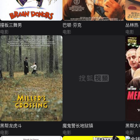
撞板三舞男
巴顿·芬克
丛林热
电影
电影
电影
黑帮龙虎斗
魔鬼警长地狱镇
黑帮大
电影
电影
电影