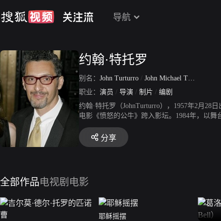
导航
约翰·特托罗
别名：
John Turturro
/
John Michael Turturro
/
约
职业：
演员
/
导演
/
制片
/
编剧
约翰·特托罗（JohnTurturro），195
电影《愤怒的公牛》跨入影坛。1984年，以
片提名第4届独立精神奖最佳男配角。1991
赛单元-最佳男演员奖。1992年，开始尝试自
分享
年，主演传记电影《机智问答》，他凭借该片提
围第51届戛纳国际电影节主竞赛单元。2003
编自导爱情喜剧电影《爱情和香烟》。2007
得第67届威尼斯国际电影节罗马城市奖-最佳电
全部作品
电视剧
电影
最佳男主角。2020年，由其出演的电视剧《反
年3月4日，由其出演的动作犯罪电影《新蝙蝠
耶稣摇摆