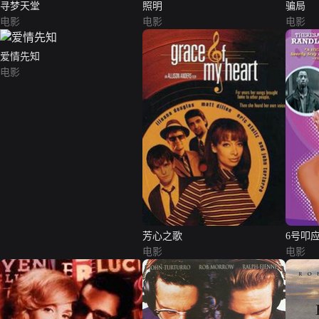
寻梦天堂
照明
骗局
电影
电影
电影
爱情先知
电影
芳心之歌
6号叩
电影
电影