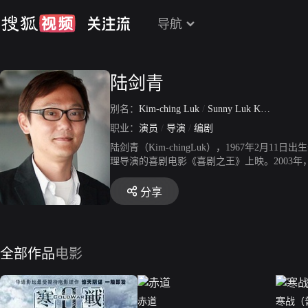
导航
陆剑青
别名：
Kim-ching Luk
/
Sunny Luk Kim-Ching
职业：
演员
/
导演
/
编剧
陆剑青（Kim-chingLuk），1967年2
理导演的喜剧电影《喜剧之王》上映。2003年
2年，与梁乐民联合编导个人首部电影《寒战》
作电影《赤道》。2016年，与梁乐民联合编导
分享
3》。
全部作品
电影
赤道
寒战（