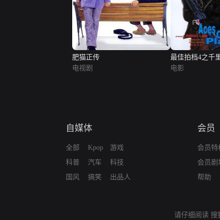
肥猫正传
最佳拍档4之千
电视剧
版）
电影
自媒体
会员
全部
Kpop
游戏
会员特
科普
汽车
科技
会员剧
国风
搞笑
出品人
帮助
请仔细阅读
搜