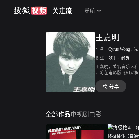
导航
王嘉明
别名：
Cyrus Wong
/
光
职业：
歌手
/
演员
王嘉明，著名音乐人和
即将在电影版《如来神
分享
全部作品
电视剧
电影
终极格斗（普通