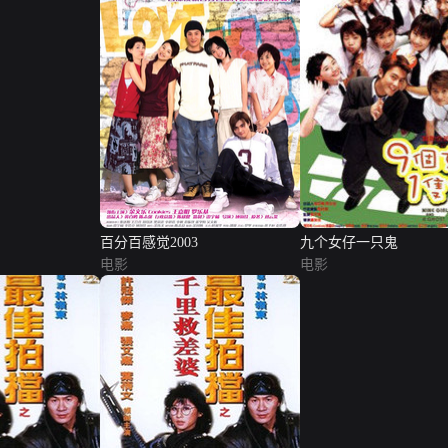
百分百感觉2003
九个女仔一只鬼
电影
电影