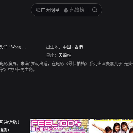
头仔
/
Wong Ka Ming
出生地：
中国
/
香港
星座：
天蝎座
电影演员。未满1岁就出道，在电影《最佳拍档》系列饰演麦嘉儿子‘光头
掌》中担任男主角。
话版）