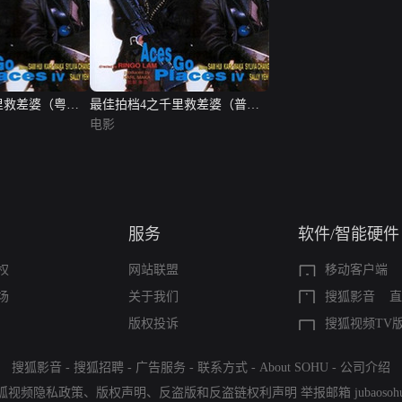
里救差婆（粤语
最佳拍档4之千里救差婆（普通
话版）
电影
服务
软件/智能硬件
权
网站联盟
移动客户端
场
关于我们
搜狐影音
直
版权投诉
搜狐视频TV
搜狐影音
-
搜狐招聘
-
广告服务
-
联系方式
-
About SOHU
-
公司介绍
狐视频隐私政策
、
版权声明
、
反盗版和反盗链权利声明
举报邮箱
jubaoso