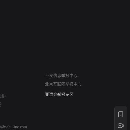
网络暴力有害信息举报
不良信息举报中心
12318 文化市场举报
北京互联网举报中心
算法推荐专项举报
亚运会举报专区
播+
涉历史虚无举报
版
网络谣言信息专项
涉政举报入口
涉未成年人举报
hu@sohu-inc.com