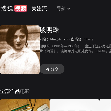
导航
殷明珠
别名：
Mingzhu Yin
/
殷尚贤
/
Shangxian Yin
殷明珠（1904年—1989年），出生于江苏
片《海誓》，该片为其电影处女作。1926年，
侠》。1932年，出演了爱情电影《南海美人》
影坛。1989年，殷明珠在香港去世，享年85岁
分享
全部作品
电影