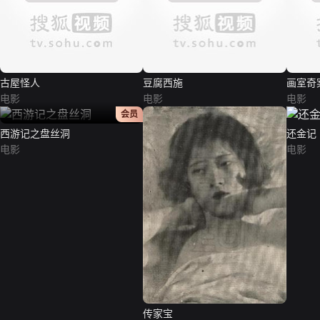
古屋怪人
豆腐西施
画室奇
电影
电影
电影
正片
会员
西游记之盘丝洞
还金记
电影
电影
传家宝