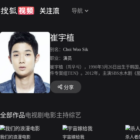
导航
崔宇植
别名：
Choi Woo Sik
职业：
演员
崔宇植（최우식），1990年3月26日出生于韩
件专案组TEN》。2012年，主演SBS水木
《特殊案件专案组TEN2》。2014年，主演
届韩国青龙电影奖最佳新人男演员奖。2015年
分享
行》。2017年，主演漫改剧《暧昧男子》和K
年，主演剧情片《寄生虫》和奇幻悬疑恐怖片《使
天》。2022年，主演犯罪片《警官之血》。
全部作品
电视剧
电影
主持综艺
我们的浪漫电影
宇宙嫁给我
杀人者