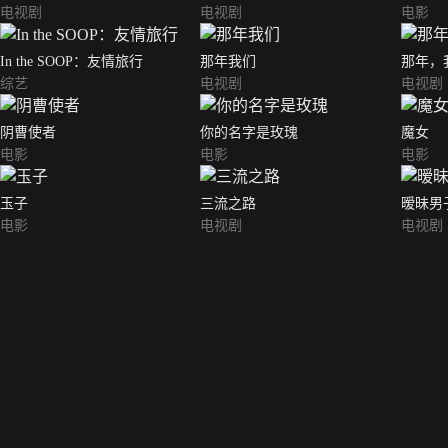
电视剧
电视剧
电影
In the SOOP：友情旅行
那年我们
那年，
综艺
电视剧
电视剧
阴曹使者
你的名字是玫瑰
魔女
电影
电影
电影
玉子
三流之路
暧昧男
电影
电视剧
电视剧