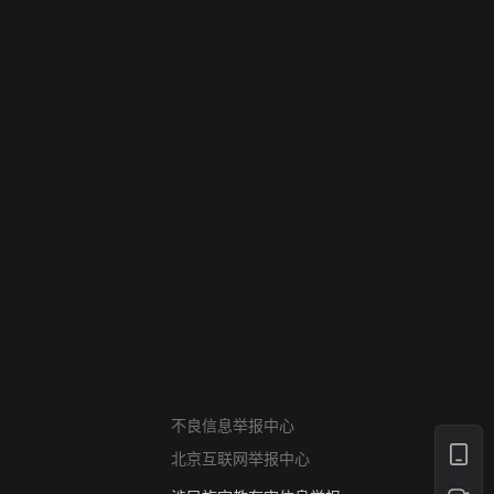
网络暴力有害信息举报
12318 文化市场举报
算法推荐专项举报
亚运会举报专区
涉历史虚无举报
网络谣言信息专项
涉政举报入口
不良信息举报中心
涉未成年人举报
北京互联网举报中心
清朗自媒体乱象举报