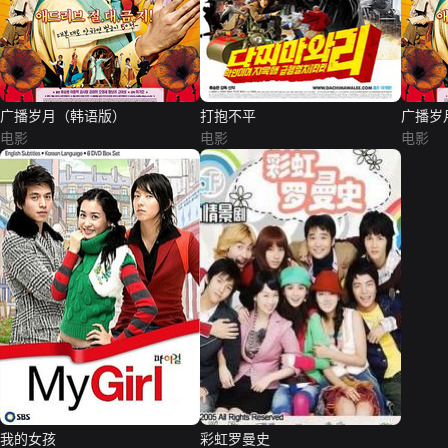
广播岁月（韩语版）
打抱不平
广播岁
电影
电影
电影
我的女孩
彩虹罗曼史