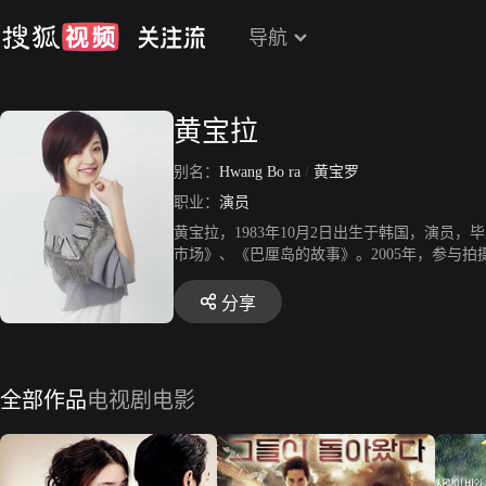
导航
黄宝拉
别名：
Hwang Bo ra
/
黄宝罗
职业：
演员
黄宝拉，1983年10月2日出生于韩国，演员，
市场》、《巴厘岛的故事》。2005年，参与
7年，参与拍摄电影《不名誉的一家》，凭借该片
年，与金起范主演电影《注文津》。2012年，
分享
唐宛如。2018年，出演tvN电视台新周三周
全部作品
电视剧
电影