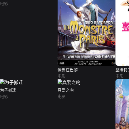
电影
怪兽在巴黎
整编特
电影
电影
为子搬迁
真爱之吻
电影
电影