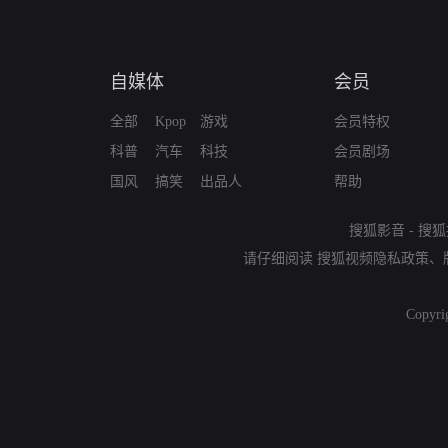
自媒体
会员
全部
Kpop
游戏
会员特权
科普
汽车
科技
会员剧场
国风
搞笑
出品人
帮助
搜狐影音
-
搜狐
请仔细阅读
搜狐视频隐私政策
、
Copyri