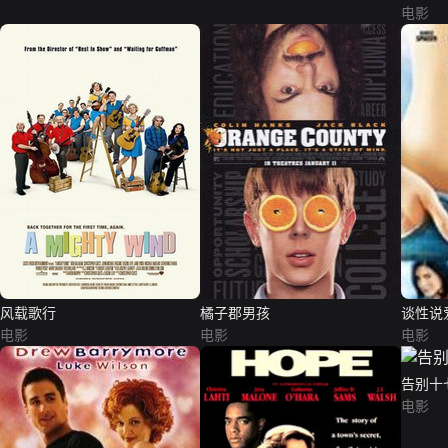
电影
风载歌行
橘子郡男孩
谈性说
电影
电影
电影
告别十
电影