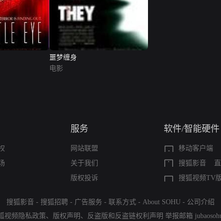
噩梦缠身
电影
服务
软件/智能硬件
权
网站联盟
移动客户端
场
关于我们
搜狐影音
直
版权投诉
搜狐视频TV
搜狐影音
-
搜狐招聘
-
广告服务
-
联系方式
-
About SOHU
-
公司介绍
狐视频隐私政策
、
版权声明
、
反盗版和反盗链权利声明
举报邮箱
jubaoso