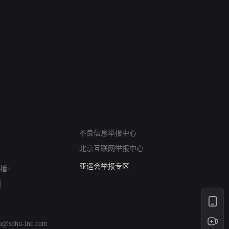
网络暴力有害信息举报
不良信息举报中心
12318 文化市场举报
北京互联网举报中心
算法推荐专项举报
亚运会举报专区
播+
涉历史虚无举报
版
网络谣言信息专项
涉政举报入口
涉未成年人举报
hu@sohu-inc.com