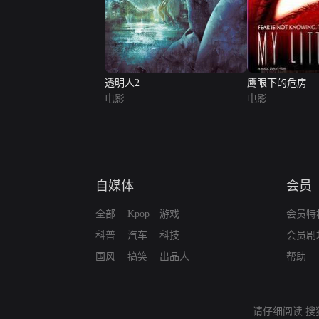
透明人2
鹰眼下的危房
电影
电影
自媒体
会员
全部
Kpop
游戏
会员特
科普
汽车
科技
会员剧
国风
搞笑
出品人
帮助
请仔细阅读
搜