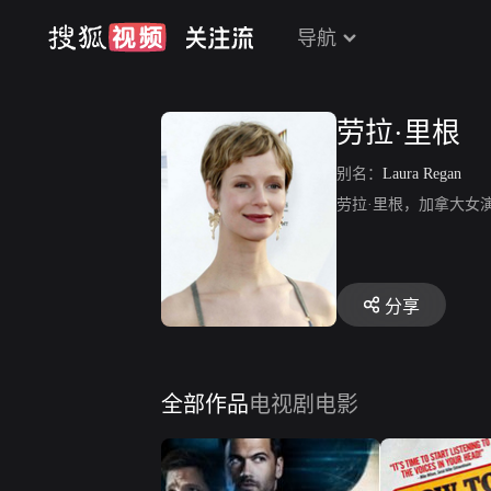
导航
劳拉·里根
别名：
Laura Regan
劳拉·里根，加拿大女
分享
全部作品
电视剧
电影