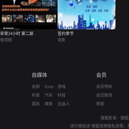
非常24小时 第二部
签约季节
电视剧
电影
自媒体
会员
全部
Kpop
游戏
会员特权
科普
汽车
科技
会员剧场
国风
搞笑
出品人
帮助
搜狐影音
-
搜狐
请仔细阅读
搜狐视频隐私政策
、