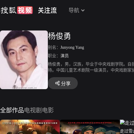
导航
杨俊勇
别名：
Junyong Yang
职业：
演员
杨俊勇，男，汉族，毕业于中央戏剧学院。自
待。中国儿童艺术剧院一级演员，中央戏剧家协
、《铁齿铜牙纪晓岚》等。
分享
全部作品
电视剧
电影
走过雪