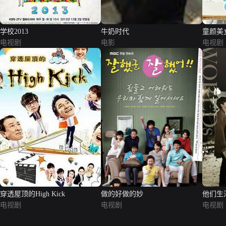
学校2013
牛奶时代
童颜美
电视剧
电影
电视剧
穿透屋顶的High Kick
做的好做的妙
他们生
电视剧
电视剧
电视剧