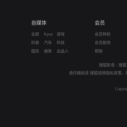
自媒体
会员
全部
Kpop
游戏
会员特权
科普
汽车
科技
会员剧场
国风
搞笑
出品人
帮助
搜狐影音
-
搜狐
请仔细阅读
搜狐视频隐私政策
、
Copyri