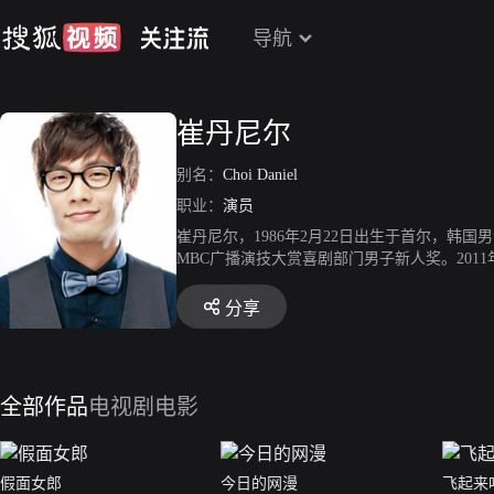
导航
崔丹尼尔
别名：
Choi Daniel
职业：
演员
崔丹尼尔，1986年2月22日出生于首尔，韩国男
MBC广播演技大赏喜剧部门男子新人奖。201
《期待恋爱》，获得了KBS独幕剧奖男子优秀
崔丹尼尔主演电影《治外法权》。2015年10
分享
全部作品
电视剧
电影
假面女郎
今日的网漫
飞起来