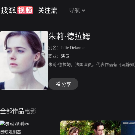
导航
朱莉·德拉姆
别名：
Julie Delarme
职业：
演员
朱莉·德拉姆，法国演员。代表作品有《沉静
分享
全部作品
电影
灵魂观测器