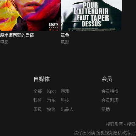
魔术师西蒙的爱情
章鱼
电影
电影
自媒体
会员
全部
Kpop
游戏
会员特权
科普
汽车
科技
会员剧场
国风
搞笑
出品人
帮助
搜狐影音
-
搜狐
请仔细阅读
搜狐视频隐私政策
、