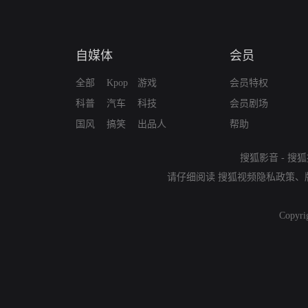
自媒体
会员
全部
Kpop
游戏
会员特权
科普
汽车
科技
会员剧场
国风
搞笑
出品人
帮助
搜狐影音
-
搜狐
请仔细阅读
搜狐视频隐私政策
、
Copyri