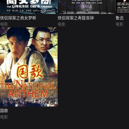
侠侣探案之商女梦断
侠侣探案之寿筵丧钟
鲁迅
电影
电影
电影
国歌
电影