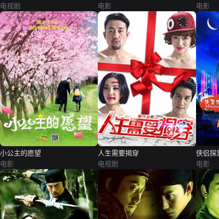
电视剧
电影
电影
小公主的愿望
人生需要揭穿
侠侣探
电影
电视剧
电影