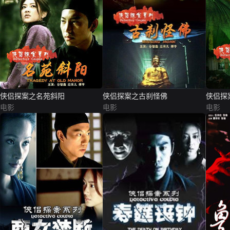
侠侣探案之名苑斜阳
侠侣探案之古刹怪佛
侠侣探
电影
电影
电影