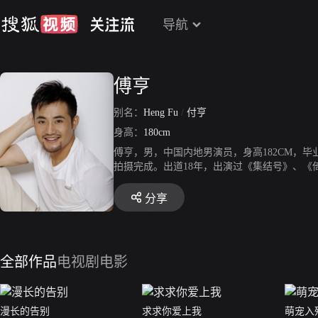
导航
傅亨
别名：
Heng Fu
/
付亨
身高：
180cm
傅亨，男，中国内地男演员，身高182CM，
拍摄完成。出道18年，出演过《集结号》、《
分享
全部作品
电视剧
电影
漫长的告别
求求你爱上我
萌宠入