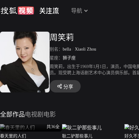
导航
周笑莉
别名：
bella
/
Xiaoli Zhou
星座：
狮子座
周笑莉，出生于1969年1月1日，演员，中
员。现受聘上海话剧艺术中心演员俱乐部。首
等。
分享
全部作品
电视剧
电影
共36全
春天里的人们
耿二驴那些事儿
好久不