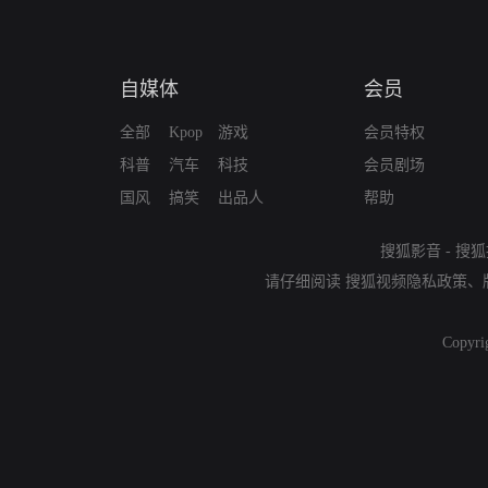
自媒体
会员
全部
Kpop
游戏
会员特权
科普
汽车
科技
会员剧场
国风
搞笑
出品人
帮助
搜狐影音
-
搜狐
请仔细阅读
搜狐视频隐私政策
、
Copyri