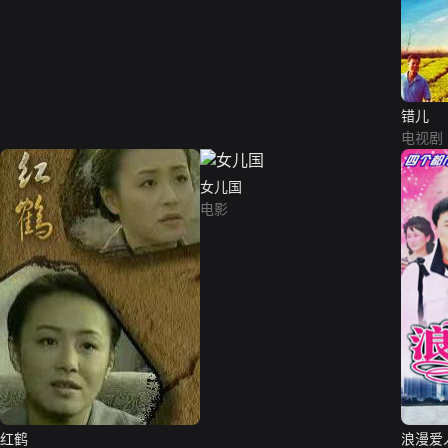
错儿
电视剧
女儿国
电影
红鹤
浪漫爱