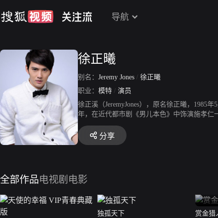
导航
徐正曦
别名：
Jeremy Jones
/
徐正曦
职业：
模特
/
演员
徐正溪（JeremyJones），原名徐正曦，1
年，在近代都市剧《男儿本色》中饰演施孝仁一角
在古装历史剧《卫子夫》中饰演段宏；同年，在
出演电视剧《独孤天下》。2017年，出演时
分享
装励志剧《凤弈》；同年，主演古装奇幻剧《九
语赋》开机，在剧中饰演冷面腹黑王爷梁翊；
全部作品
电视剧
电影
独孤天下
赏金猎