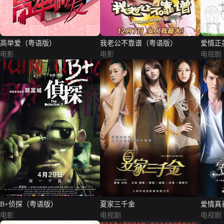
高举爱（粤语版）
我老公不靠谱（粤语版）
爱情正
电影
电影
电视剧
B+侦探（粤语版）
夏家三千金
爱情真
电影
电视剧
电视剧