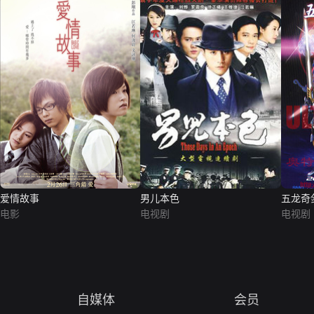
爱情故事
男儿本色
五龙奇
电影
电视剧
电视剧
自媒体
会员