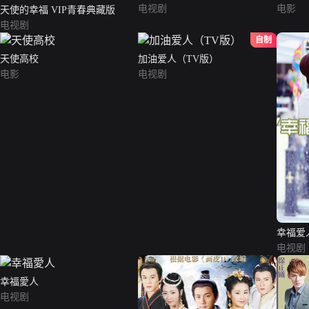
电视剧
电影
天使的幸福 VIP青春典藏版
电视剧
自制
天使高校
加油爱人（TV版）
电影
电视剧
幸福爱
电视剧
幸福愛人
电视剧