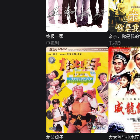
终极一家
亲亲，你是我的
电视剧
电视剧
龙父虎子
大太监与小木匠