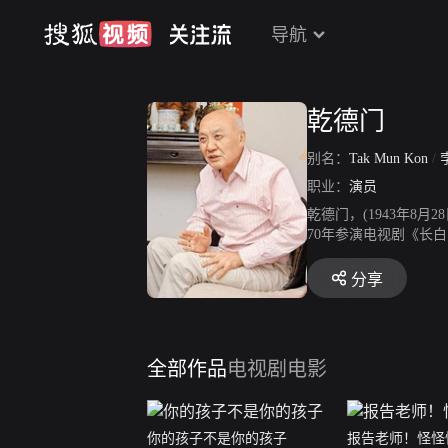
导航
乾德门
别名：
Tak Mun Kon
/
职业：
演员
乾德门，(1943年8
70年参演电视剧《长
剧及电影更是不计其数
《新白娘子传奇》的经
分享
全部作品
电视剧
电影
你的孩子不是你的孩子
报告老师！怪怪