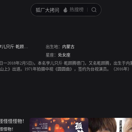
孛儿只斤·乾顾腾德门
/
乾爸
出生地：
/
乾顾腾
内蒙古
/
干德门
星座：
处女座
月28日一2018年2月5日)，本名孛儿只斤·乾顾腾德门，又名乾顾腾，出生
白山上》出道。1971年拍摄中视《圆圆曲》，签约为台视演员。（2016
，为演艺界的老前辈。为人熟知的角色有《新白娘子传奇》中的法海和尚，
典法海扮相现身浙江卫视《我不是明星第三季》。2018年2月5日，乾德门
怪怪物！