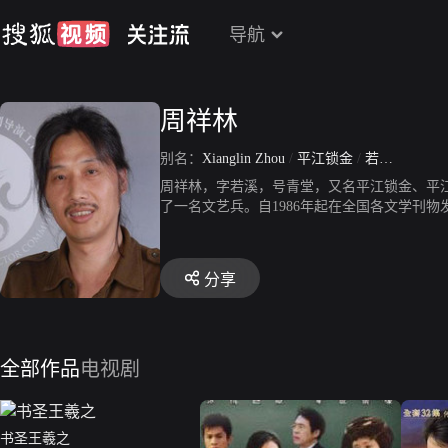
导航
周祥林
别名：
Xianglin Zhou
/
平江锁金
/
若溪
/
青堂
/
周祥林，字若溪，号青堂，又名平江锁金、平
了一名文艺兵。自1986年起在全国各文学刊
录》，纪录片《走出蓝水河》、《青花》、《
分享
全部作品
电视剧
书圣王羲之