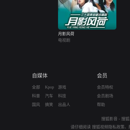
月影风荷
电视剧
自媒体
会员
全部
Kpop
游戏
会员特权
科普
汽车
科技
会员剧场
国风
搞笑
出品人
帮助
搜狐影音
-
搜狐
请仔细阅读
搜狐视频隐私政策
、