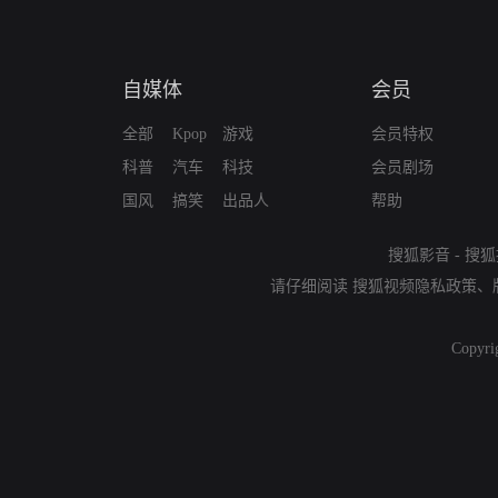
自媒体
会员
全部
Kpop
游戏
会员特权
科普
汽车
科技
会员剧场
国风
搞笑
出品人
帮助
搜狐影音
-
搜狐
请仔细阅读
搜狐视频隐私政策
、
Copyri