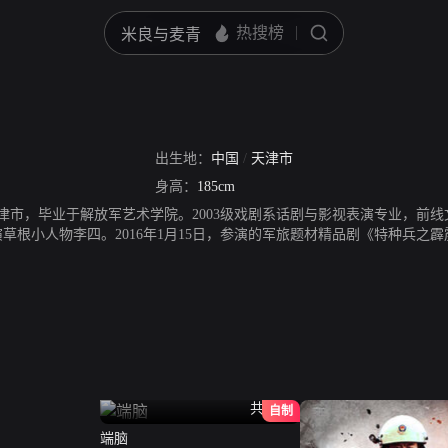
出生地：
中国
/
天津市
身高：
185cm
生天津市，毕业于解放军艺术学院。2003级戏剧系话剧与影视表演专业，前线
演草根小人物李四。2016年1月15日，参演的军旅题材精品剧《特种兵
7日，参演的特勤消防题材剧《火线出击》播出，在剧中饰演在基层担任了八年
黑哥。2022年8月25日，参演的悬疑刑侦剧《罚罪》播出，在剧中饰演赵
共21全
自制
端脑