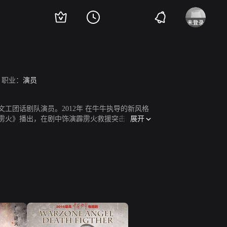
职业：
演员
文工团话剧队演员。2012年 在牛牛执导的新风格
展开
之霹雳火》播出，在剧中饰演霹雳火救援突击队员马
班长的老兵孙桐；9月14日，参演的谍战剧《摧
家手下山猫。