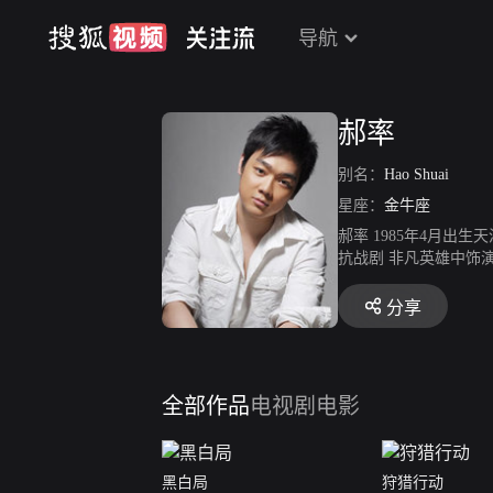
导航
郝率
别名：
Hao Shuai
星座：
金牛座
郝率 1985年4月出
抗战剧 非凡英雄中饰
路。2017年2月2
毁》播出，在剧中饰演
分享
全部作品
电视剧
电影
黑白局
狩猎行动