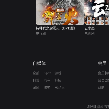
特种兵之霹雳火（DVD版）
云水怒
电视剧
电视剧
自媒体
会员
全部
Kpop
游戏
会员特
科普
汽车
科技
会员剧
国风
搞笑
出品人
帮助
请仔细阅读
搜