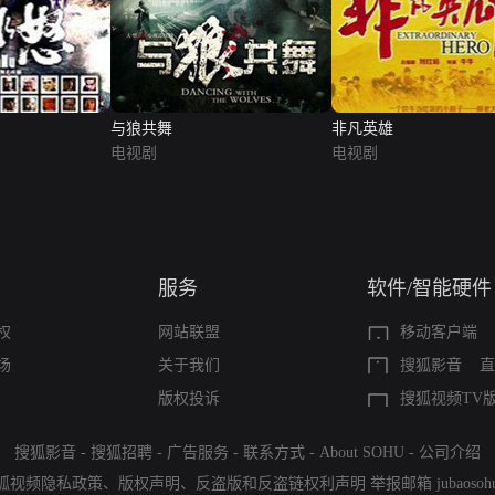
与狼共舞
非凡英雄
电视剧
电视剧
服务
软件/智能硬件
权
网站联盟
移动客户端
场
关于我们
搜狐影音
直
版权投诉
搜狐视频TV
搜狐影音
-
搜狐招聘
-
广告服务
-
联系方式
-
About SOHU
-
公司介绍
狐视频隐私政策
、
版权声明
、
反盗版和反盗链权利声明
举报邮箱
jubaoso