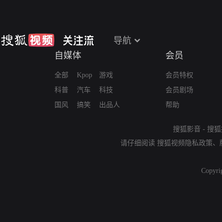
导航
自媒体
会员
全部
Kpop
游戏
会员特权
科普
汽车
科技
会员剧场
国风
搞笑
出品人
帮助
搜狐影音
-
搜狐
请仔细阅读
搜狐视频隐私政策
、
Copyri