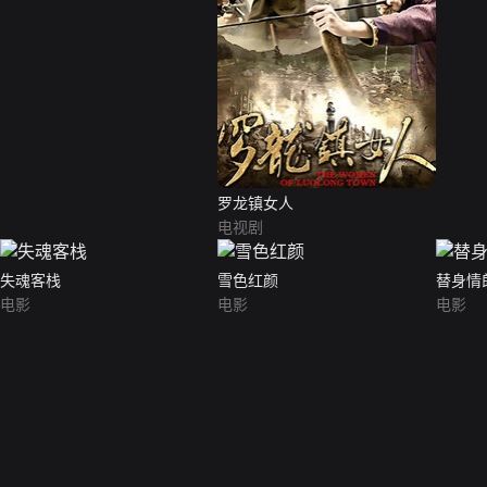
罗龙镇女人
电视剧
失魂客栈
雪色红颜
替身情
电影
电影
电影