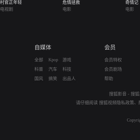
村官正年轻
危情拯救
奇情记
电视剧
电影
电影
自媒体
会员
全部
Kpop
游戏
会员特权
科普
汽车
科技
会员剧场
国风
搞笑
出品人
帮助
搜狐影音
-
搜狐
请仔细阅读
搜狐视频隐私政策
、
Copyri