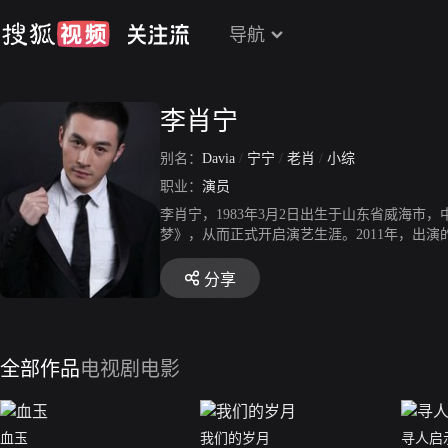
导航
李肖宁
别名：
Davia
/
宁宁
/
老肖
/
小综
职业：
演员
李肖宁，1983年3月2日出生于山东省威海市
梦》，从而正式开启演艺生涯。2011年，出演
一角获得观众关注。2017年，出演的古装武
观众戏称为“大眼皇帝”。2018年，参演的电视
分享
出演的古装历史剧《大秦赋》播出。2021年，
全部作品
电视剧
电影
血玉
我们的岁月
寻人启