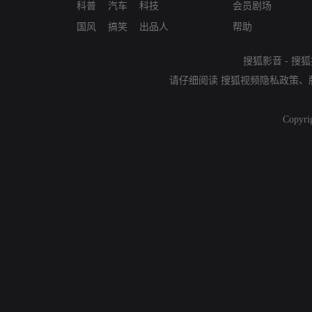
科普
汽车
科技
会员剧场
国风
搞笑
出品人
帮助
搜狐影音
-
搜狐
请仔细阅读
搜狐视频隐私政策
、
Copyri