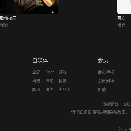
致命校园
直立
电影
电影
自媒体
会员
全部
Kpop
游戏
会员特权
科普
汽车
科技
会员剧场
国风
搞笑
出品人
帮助
搜狐影音
-
搜狐
请仔细阅读
搜狐视频隐私政策
、
Copyri