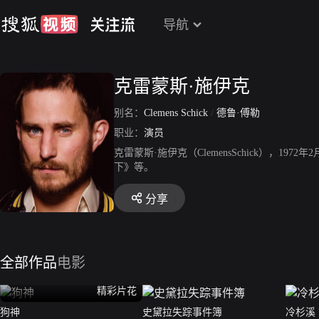
导航
克雷蒙斯·施伊克
别名：
Clemens Schick
/
德鲁·傅勒
职业：
演员
克雷蒙斯·施伊克（ClemensSchick），
下》等。
分享
全部作品
电影
精彩片花
狗神
史黛拉失踪事件簿
冷杉溪