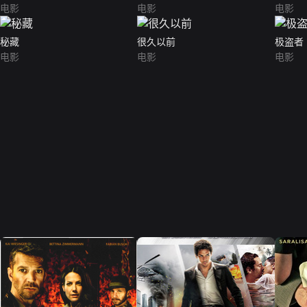
电影
电影
电影
秘藏
很久以前
极盗者
电影
电影
电影