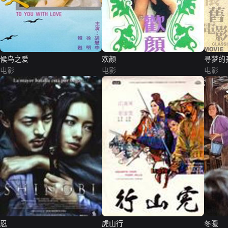
候鸟之爱
欢颜
寻梦的
电影
电影
电影
忍
虎山行
冬暖