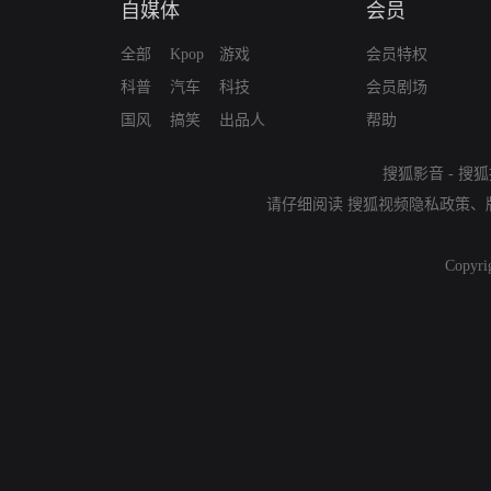
自媒体
会员
全部
Kpop
游戏
会员特权
科普
汽车
科技
会员剧场
国风
搞笑
出品人
帮助
搜狐影音
-
搜狐
请仔细阅读
搜狐视频隐私政策
、
Copyri