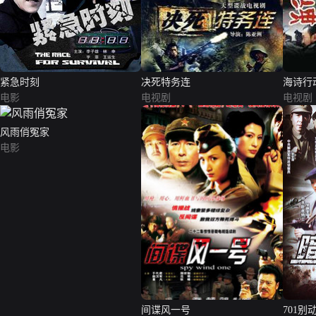
紧急时刻
决死特务连
海诗行
电影
电视剧
电视剧
风雨俏冤家
电影
间谍风一号
701别