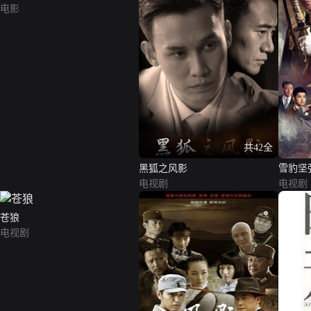
电影
共42全
黑狐之风影
雪豹坚
电视剧
电视剧
苍狼
电视剧