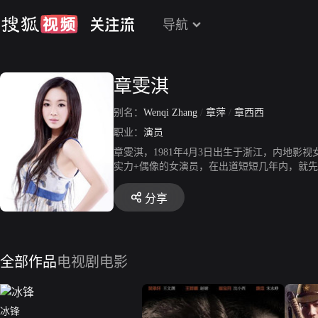
导航
章雯淇
别名：
Wenqi Zhang
/
章萍
/
章西西
职业：
演员
章雯淇，1981年4月3日出生于浙江，内地影
实力+偶像的女演员，在出道短短几年内，就
影《明天》、《禁猎区》等佳作。气质出众，
女一号石莉，自然真实地再现了战乱时期命途
分享
全部作品
电视剧
电影
冰锋