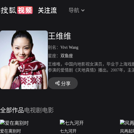
导航
王维维
别名：
Vivi Wang
星座：
双鱼座
王维唯，中国内地影视女演员，毕业于上海戏剧
参演的爱情剧《天地真情》播出。2007年，主
《婆婆来了》。2010年，参演的中国首部家庭
市情感剧《小儿难养》开播。2014年，获得第
分享
016年，主演的都市情感剧《老婆大人是80后
的！体育老师》播出。2018年，参演的历史题
们的日子》。
全部作品
电视剧
电影
爱在离别时
七九河开
风再起