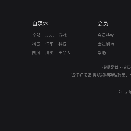
自媒体
会员
全部
Kpop
游戏
会员特权
科普
汽车
科技
会员剧场
国风
搞笑
出品人
帮助
搜狐影音
-
搜狐
请仔细阅读
搜狐视频隐私政策
、
Copyri