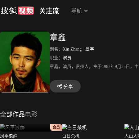
导航
章鑫
别名：
Xin Zhang
/
章宇
职业：
演员
章鑫，演员，贵州人，生于1982年9月25日，
分享
全部作品
电影
正片
会员
风平浪静
白日杀机
人山人