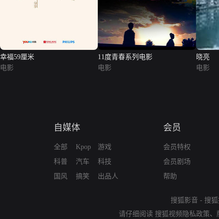
幸福59厘米
11度青春系列电影
晓亮
电影
电影
电影
自媒体
会员
全部
Kpop
游戏
会员特权
科普
汽车
科技
会员剧场
国风
搞笑
出品人
帮助
搜狐影音
-
搜狐
请仔细阅读
搜狐视频隐私政策
、