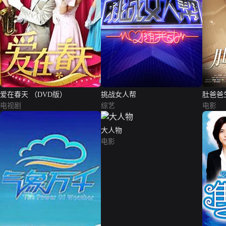
爱在春天 （DVD版）
挑战女人帮
肚爸爸
电视剧
综艺
电影
大人物
电影