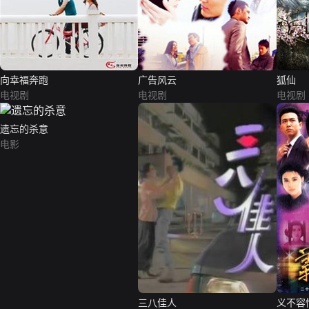
向幸福奔跑
广告风云
狐仙
电视剧
电视剧
电视剧
遗忘的杀意
电影
三八佳人
义不容