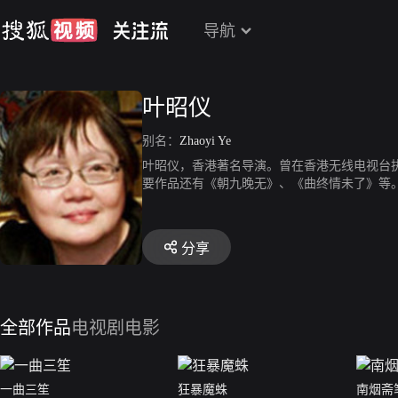
导航
叶昭仪
别名：
Zhaoyi Ye
叶昭仪，香港著名导演。曾在香港无线电视台
要作品还有《朝九晚无》、《曲终情未了》等
分享
全部作品
电视剧
电影
一曲三笙
狂暴魔蛛
南烟斋