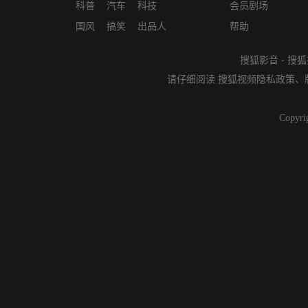
科普
汽车
科技
会员剧场
国风
搞笑
出品人
帮助
搜狐影音
-
搜狐
请仔细阅读
搜狐视频隐私政策
、
Copyri