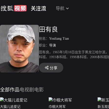
导航
田有良
别名：
Youliang Tian
职业：
导演
田有良，1965年3月18日出生于黑龙江哈尔
科班、1993本科班、1998本科班、2008
分享
全部作品
电视剧
电影
大猫儿追爱记
巾帼大将军
新玉观