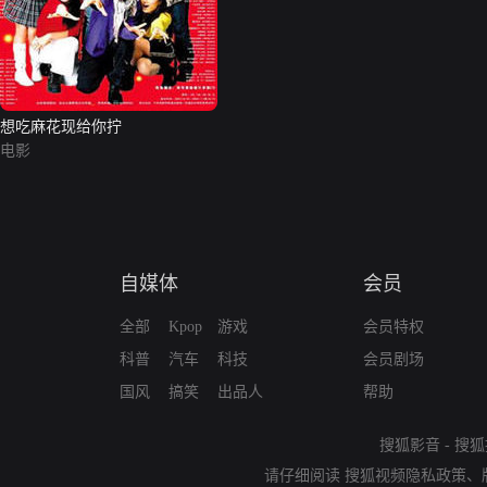
想吃麻花现给你拧
电影
自媒体
会员
全部
Kpop
游戏
会员特权
科普
汽车
科技
会员剧场
国风
搞笑
出品人
帮助
搜狐影音
-
搜狐
请仔细阅读
搜狐视频隐私政策
、